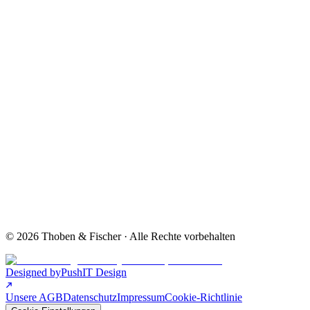
Unsere AGB
Empfehlungsseite
Belohnungen
So läuft es
Beide Methoden
Für wen es wirkt
Ergebnisse
FAQ
Social-Media-Posts
Azubi-Kampagne
Neukundengewinnung
VALUE FIRST Methode
©
2026
Thoben & Fischer · Alle Rechte vorbehalten
Designed by
PushIT Design
Unsere AGB
Datenschutz
Impressum
Cookie-Richtlinie